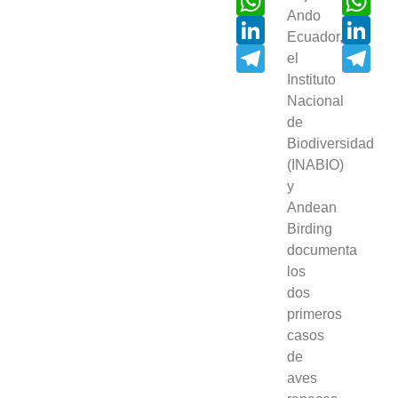
Ando
LinkedIn
Link
Ecuador,
Telegram
Tel
el
Instituto
Nacional
de
Biodiversidad
(INABIO)
y
Andean
Birding
documenta
los
dos
primeros
casos
de
aves