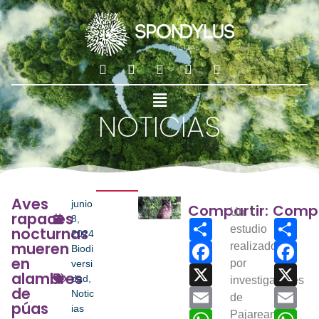
NOTICIAS
Aves
junio
Compartir:
Compa
Un
rapaces
8,
Share
Sha
estudio
nocturnas
2024
mueren
Facebook
realizado
Fac
Biodi
en
por
versi
X
X
alambres
dad
,
investigadores
de
Email
Ema
Notic
de
púas
ias
WhatsApp
Pajareando
Wha