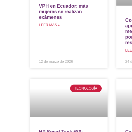
VPH en Ecuador: más
mujeres se realizan
exámenes
Co
LEER MÁS »
ap
me
po
res
LEE
12 de marzo de 2026
24 d
TECNOLOGÍA
HP Smart Tank 580:
Ca