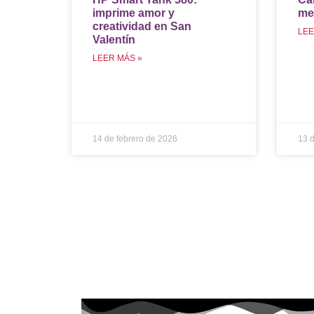
imprime amor y
mem
creatividad en San
LEE
Valentín
LEER MÁS »
14 de febrero de 2026
13 d