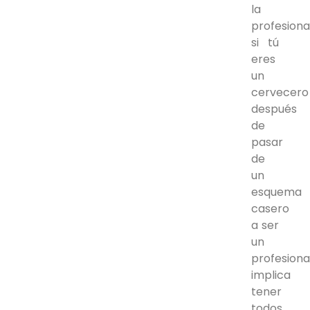
la
profesional
si tú
eres
un
cervecero
después
de
pasar
de
un
esquema
casero
a ser
un
profesional
implica
tener
todos