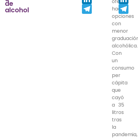
oferta
de
Telegram
Tel
hacia
alcohol
opciones
con
menor
graduació
alcohólica.
Con
un
consumo
per
cápita
que
cayó
a 35
litros
tras
la
pandemia,