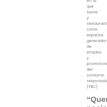
en la
que
bares
y
restaurant
como
espacios
generador
de
empleo,
y
promotor
del
consumo
responsab
(YBC)
“
Que