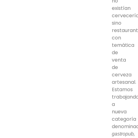
no
existían
cervecería
sino
restauran
con
temática
de
venta
de
cerveza
artesanal.
Estamos
trabajand
a
nueva
categoría
denomina
,
gastropub