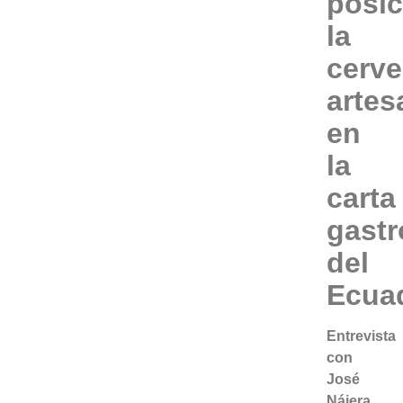
posic
la
cerve
artes
en
la
carta
gast
del
Ecua
Entrevista
con
José
Nájera,