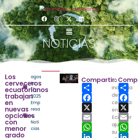
NOTICIAS
Los
agos
Compartir:
Compa
La
cerveceros
to
Share
Sha
industria
ecuatorianos
17,
Facebook
de la
Fac
trabajan
2025
en
cerveza
Emp
X
X
nuevas
resa
en
opciones
Email
Ema
s
,
Ecuador
con
Noti
WhatsApp
ajusta
Wh
menor
cias
su
grado
LinkedIn
Lin