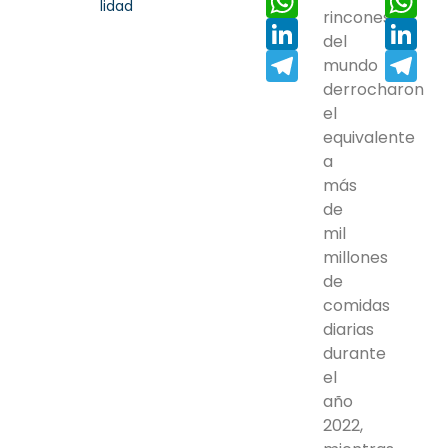
lidad
rincones
LinkedIn
Lin
del
Telegram
Tel
mundo
derrocharon
el
equivalente
a
más
de
mil
millones
de
comidas
diarias
durante
el
año
2022,