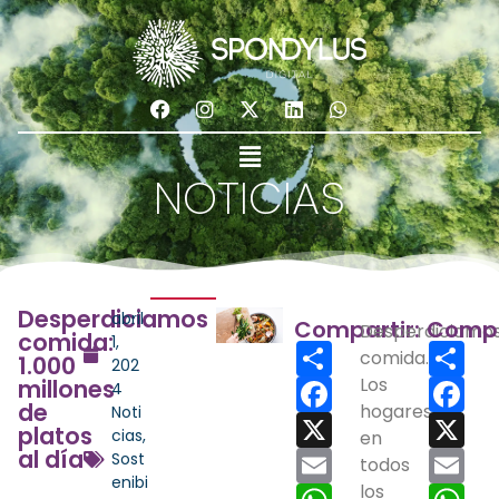
NOTICIAS
Desperdiciamos
abril
Compartir:
Compa
Desperdiciamo
comida:
1,
Share
Sha
comida.
1.000
202
Facebook
Los
Fac
millones
4
de
hogares
Noti
X
X
platos
cias
,
en
al día
Email
Ema
Sost
todos
enibi
WhatsApp
los
Wh