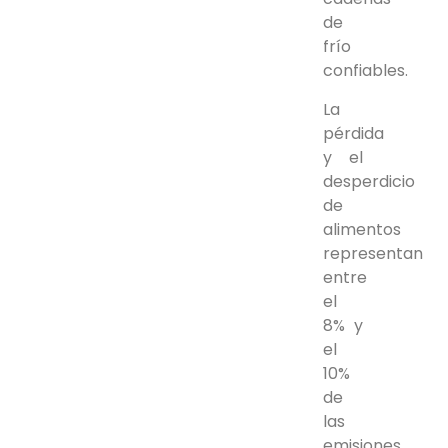
de
frío
confiables.
La
pérdida
y el
desperdicio
de
alimentos
representan
entre
el
8% y
el
10%
de
las
emisiones