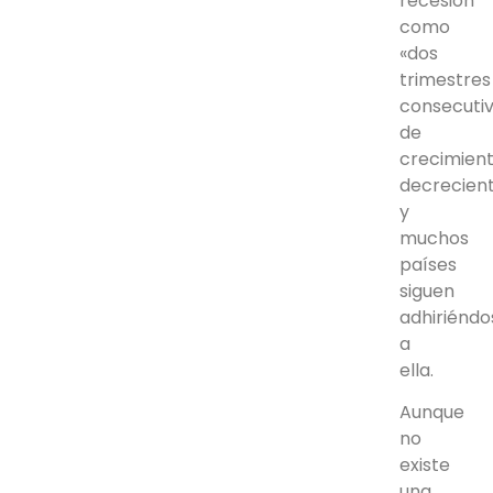
recesión
como
«dos
trimestres
consecuti
de
crecimien
decrecient
y
muchos
países
siguen
adhiriéndo
a
ella.
Aunque
no
existe
una