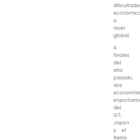
dificultade
económic
a
nivel
global.
A
finales
del
año
pasado,
dos
economía
important
del
G7,
Japón
y el
Reino