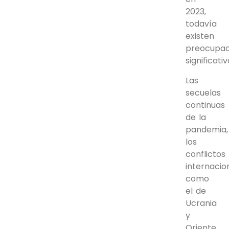
2023,
todavía
existen
preocupac
significati
Las
secuelas
continuas
de la
pandemia,
los
conflictos
internacio
como
el de
Ucrania
y
Oriente