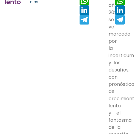
lento
cias
año
LinkedIn
Lin
2024
Telegram
Tel
se
ve
marcado
por
la
incertidu
y los
desafíos,
con
pronóstic
de
crecimien
lento
y el
fantasma
de la