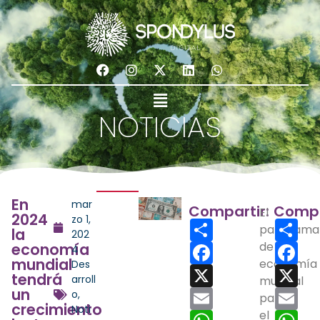
NOTICIAS
En
mar
Compartir:
Compa
El
2024
zo 1,
Share
Sha
panorama
la
202
Facebook
de la
Fac
economía
4
mundial
economía
Des
X
X
tendrá
arroll
mundial
un
Email
Ema
o
,
para
crecimiento
Noti
WhatsApp
el
Wh