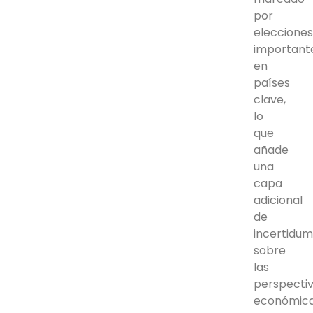
por
eleccione
important
en
países
clave,
lo
que
añade
una
capa
adicional
de
incertidu
sobre
las
perspecti
económic