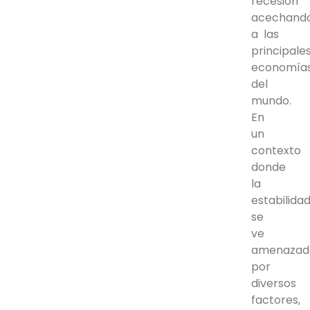
recesión
acechand
a las
principale
economía
del
mundo.
En
un
contexto
donde
la
estabilida
se
ve
amenazad
por
diversos
factores,