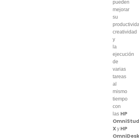
pueden
mejorar
su
productivid
creatividad
y
la
ejecución
de
varias
tareas
al
mismo
tiempo
con
HP
las
OmniStud
X
HP
y
OmniDes