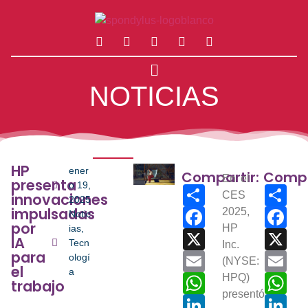
NOTICIAS
HP
ener
Compartir:
Compa
En el
presenta
o 19,
Share
Sha
CES
innovaciones
2025
impulsadas
Facebook
2025,
Fac
Notic
por
HP
ias
,
X
X
IA
Tecn
Inc.
para
Email
Ema
ologí
(NYSE:
el
a
WhatsApp
HPQ)
Wha
trabajo
presentó
LinkedIn
Link