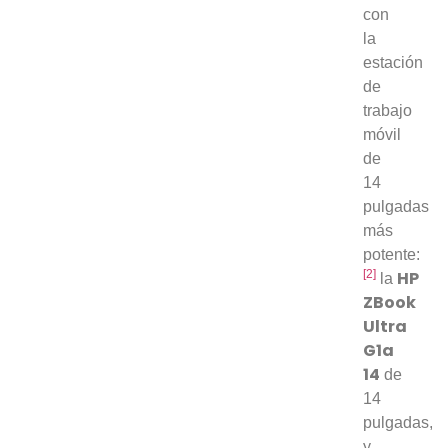
con
la
estación
de
trabajo
móvil
de
14
pulgadas
más
potente:
[2]
HP
la
ZBook
Ultra
G1a
14
de
14
pulgadas,
y