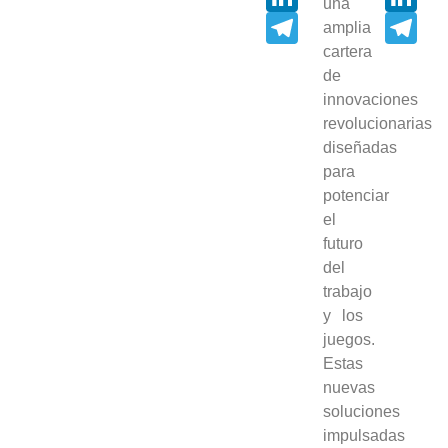
una
Telegram
Tel
amplia
cartera
de
innovaciones
revolucionarias
diseñadas
para
potenciar
el
futuro
del
trabajo
y los
juegos.
Estas
nuevas
soluciones
impulsadas