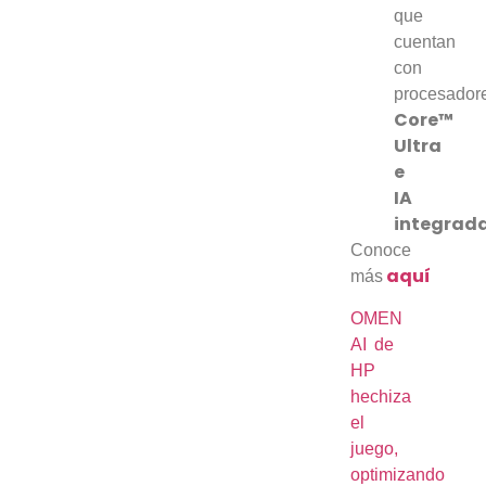
que
cuentan
con
procesador
Core™
Ultra
e
IA
integrada
Conoce
aquí
más
OMEN
AI de
HP
hechiza
el
juego,
optimizando