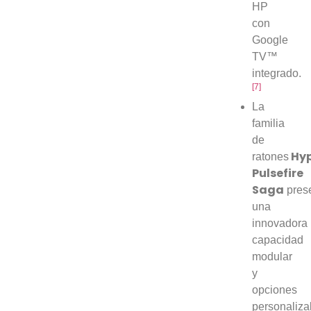
HP
con
Google
TV™
integrado.
[7]
La
familia
de
Hy
ratones
Pulsefire
Saga
pres
una
innovadora
capacidad
modular
y
opciones
personaliza