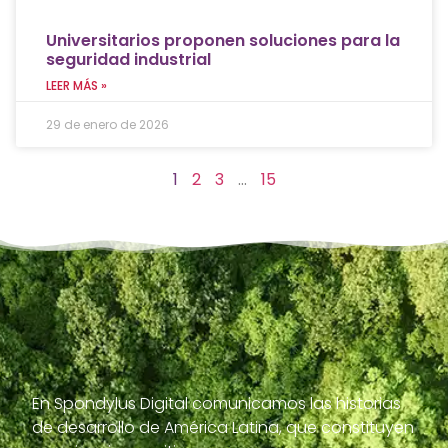
Universitarios proponen soluciones para la
seguridad industrial
LEER MÁS »
29 de enero de 2026
1
2
3
…
15
En Spondylus Digital comunicamos las historias
de desarrollo de América Latina, que constituyen