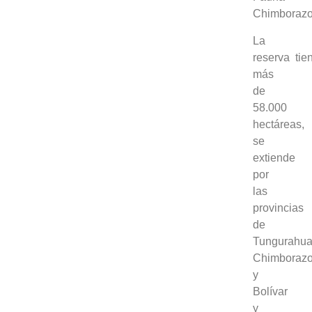
Chimborazo
La
reserva tie
más
de
58.000
hectáreas,
se
extiende
por
las
provincias
de
Tungurahua
Chimboraz
y
Bolívar
y