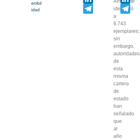
Ambiente
enibil
Telegram
Tel
identificó
idad
a
6.743
ejemplares;
sin
embargo,
autoridades
de
esta
misma
cartera
de
estado
han
señalado
que
al
año