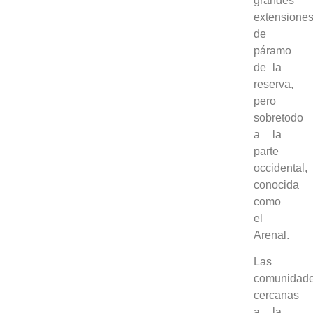
grandes
extensione
de
páramo
de la
reserva,
pero
sobretodo
a la
parte
occidental,
conocida
como
el
Arenal.
Las
comunidad
cercanas
a la