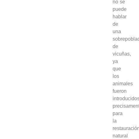
no se
puede
hablar
de
una
sobrepobla
de
vicuñas,
ya
que
los
animales
fueron
introducido
precisamen
para
la
restauració
natural