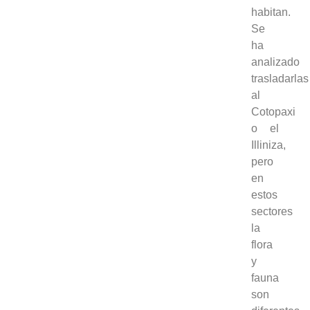
habitan.
Se
ha
analizado
trasladarlas
al
Cotopaxi
o el
Illiniza,
pero
en
estos
sectores
la
flora
y
fauna
son