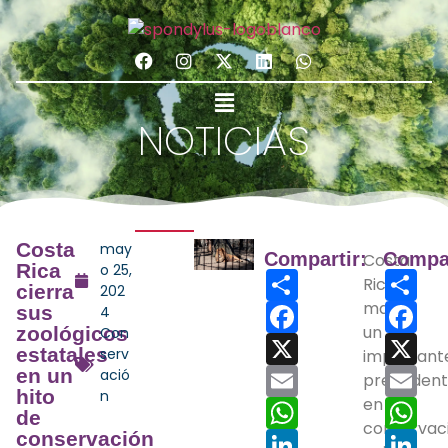
NOTICIAS
Costa
may
Compartir:
Compar
Costa
Rica
o 25,
Share
Sha
Rica
cierra
202
Facebook
marcó
Fac
sus
4
un
zoológicos
Con
X
X
estatales
serv
important
Email
Ema
en un
ació
preceden
hito
n
WhatsApp
en la
Wh
de
conservac
LinkedIn
Lin
conservación