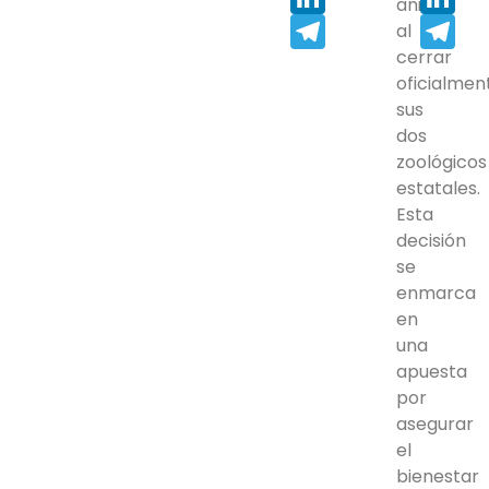
animal
Telegram
Tel
al
cerrar
oficialmen
sus
dos
zoológicos
estatales.
Esta
decisión
se
enmarca
en
una
apuesta
por
asegurar
el
bienestar