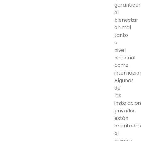
garantice
el
bienestar
animal
tanto
a
nivel
nacional
como
internacion
Algunas
de
las
instalacio
privadas
están
orientada
al
rescate