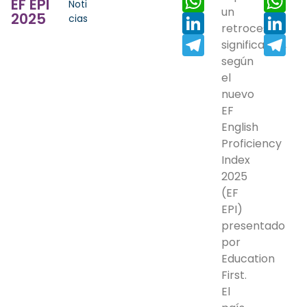
EF EPI
Noti
un
2025
LinkedIn
Lin
cias
retroceso
Telegram
Tel
significativo,
según
el
nuevo
EF
English
Proficiency
Index
2025
(EF
EPI)
presentado
por
Education
First.
El