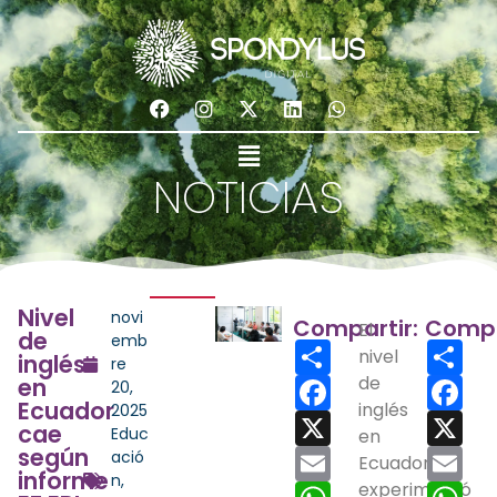
NOTICIAS
Nivel
novi
Compartir:
Compa
El
de
emb
Share
Sha
nivel
inglés
re
Facebook
de
Fac
en
20,
Ecuador
inglés
2025
X
X
cae
Educ
en
según
Email
Ema
ació
Ecuador
informe
n
,
WhatsApp
experimentó
Wh