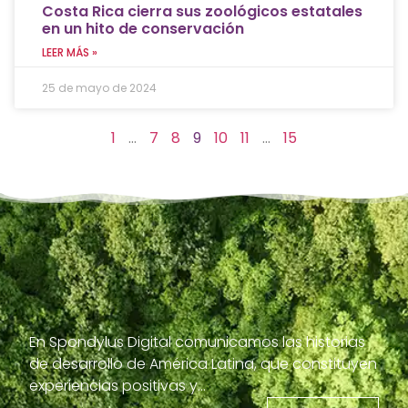
Costa Rica cierra sus zoológicos estatales
en un hito de conservación
LEER MÁS »
25 de mayo de 2024
1
…
7
8
9
10
11
…
15
En Spondylus Digital comunicamos las historias
de desarrollo de América Latina, que constituyen
experiencias positivas y…