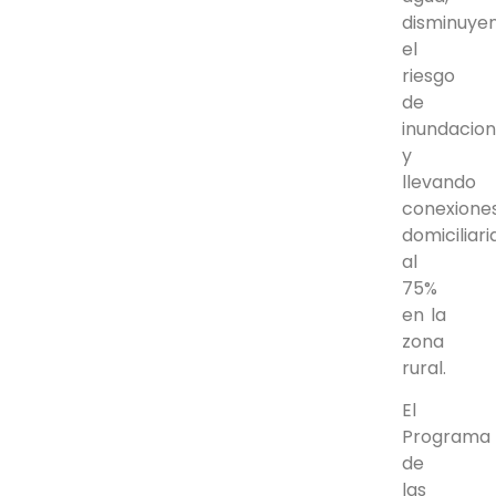
disminuye
el
riesgo
de
inundacio
y
llevando
conexione
domiciliari
al
75%
en la
zona
rural.
El
Programa
de
las