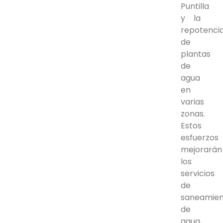
Puntilla
y la
repotenci
de
plantas
de
agua
en
varias
zonas.
Estos
esfuerzos
mejorarán
los
servicios
de
saneamie
de
agua,