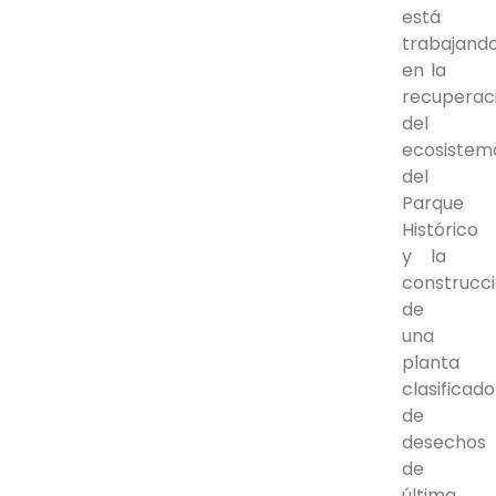
está
trabajand
en la
recuperac
del
ecosistem
del
Parque
Histórico
y la
construcc
de
una
planta
clasificad
de
desechos
de
última