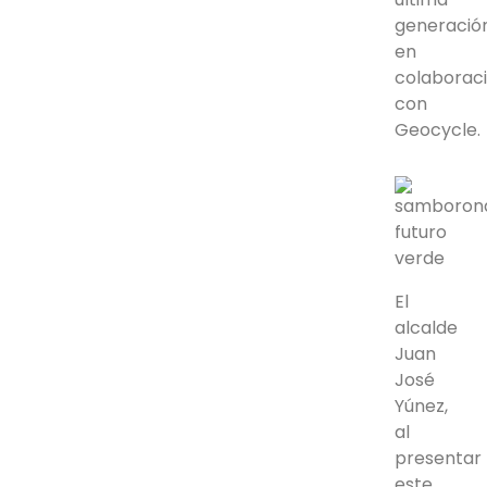
generació
en
colaborac
con
Geocycle.
El
alcalde
Juan
José
Yúnez,
al
presentar
este