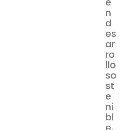
e
n
d
es
ar
ro
llo
so
st
e
ni
bl
e.