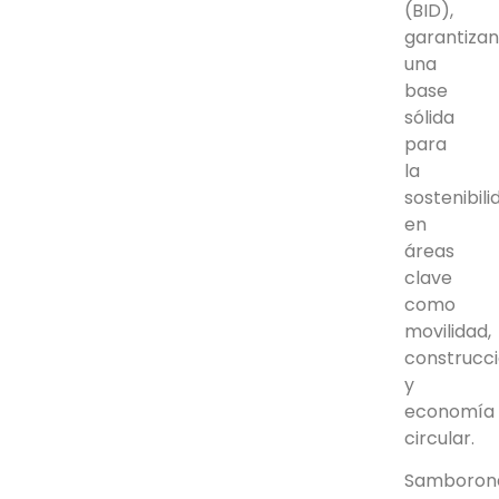
(BID),
garantiza
una
base
sólida
para
la
sostenibili
en
áreas
clave
como
movilidad,
construcc
y
economía
circular.
Samboron