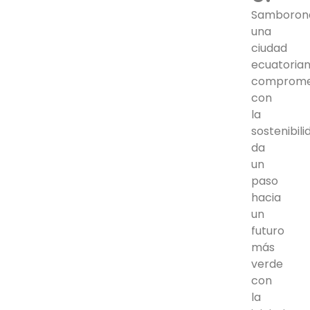
Samboron
una
ciudad
ecuatoria
comprome
con
la
sostenibili
da
un
paso
hacia
un
futuro
más
verde
con
la