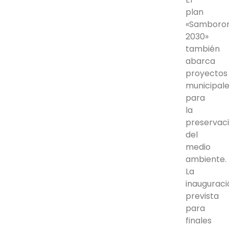
plan
«Samboro
2030»
también
abarca
proyectos
municipal
para
la
preservac
del
medio
ambiente.
La
inauguraci
prevista
para
finales